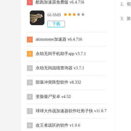
酷跑加速器免费版 v6.4.716
1
2、
66.8MB
3、
下载
akinometer加速器 v6.4.716
2
永劫无间手机助手app v3.7.1
3
永劫无间战绩查询器 v3.7.1
4
部落冲突阵型软件 v8.332
5
变脸僵尸安卓 v4.52
6
球球大作战加速器软件吐孢子快 v11.8.7
7
改王者战区的软件 v1.0.6
8