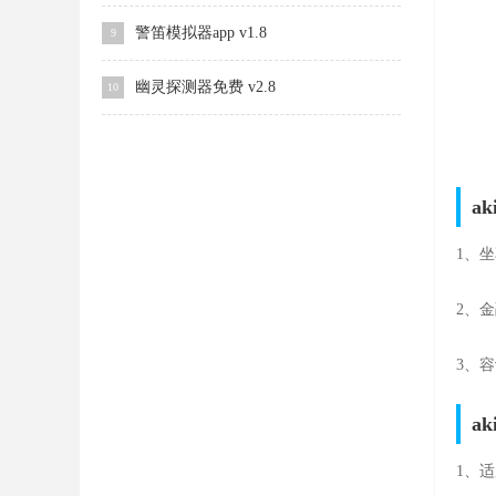
警笛模拟器app v1.8
9
幽灵探测器免费 v2.8
10
a
1、
2、
3、
a
1、