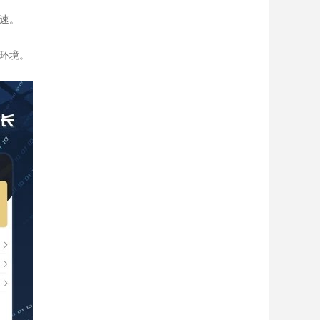
速。
环境。