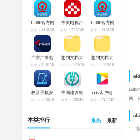
12306官方网
中央电视台
12306官方网
站购票app手
视频app
站购票app最
大小：55.38MB
大小：77.5 MB
大小：55.38MB
机版 v5.2.1
v2.1.1
新版本
v3.3.55
广东广播电
想到文档大
想到文档大
视台app
管家app
管家手机版
大小：31.01MB
大小：5.37MB
大小：5.37MB
v1.0.9
v3.5.58
6.1.5 v3.5.58
a
aki
校音手机安
中国建设银
cctv客户端
卓版完全免
行最新版本
手机版
网、
大小：55.8MB
大小：120MB
大小：75.7 MB
费 v5.5.5
app v6.2.0
v7.4.1
a
本类排行
最热
/
最新
1、