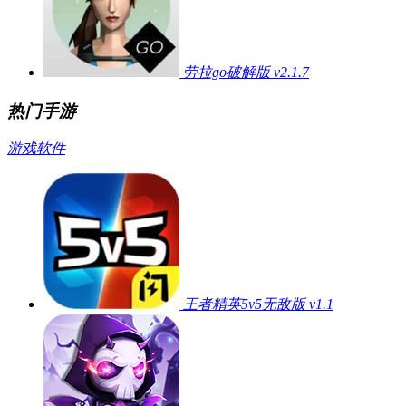
劳拉go破解版 v2.1.7
热门手游
游戏
软件
王者精英5v5无敌版 v1.1