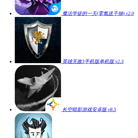
魔法学徒的一天(零氪送千抽) v2.0
英雄无敌3手机版单机版 v2.3
长空暗影游戏安卓版 v8.5