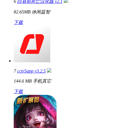
6
白昼前死亡汉化版 v2.1
82.65MB
休闲益智
下载
7
cctv5app v3.2.5
144.6 MB
手机其它
下载