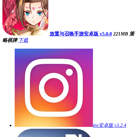
放置与召唤手游安卓版 v5.0.0
221MB
策
略棋牌
下载
ins安卓版 v3.2.4