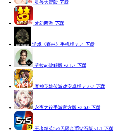
灵兽大冒险
下载
梦幻西游
下载
游戏《森林》手机版 v1.4
下载
劳拉go破解版 v2.1.7
下载
魔神英雄传游戏安卓版 v1.0.7
下载
永夜之役手游官方版 v2.6.0
下载
王者精英5v5无限金币钻石版 v1.1
下载