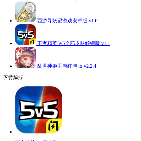
西游寻妖记游戏安卓版 v1.0
王者精英5v5全部皮肤解锁版 v1.1
乱世神姬手游红包版 v2.2.4
下载排行