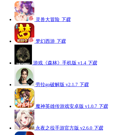
灵兽大冒险
下载
梦幻西游
下载
游戏《森林》手机版 v1.4
下载
劳拉go破解版 v2.1.7
下载
魔神英雄传游戏安卓版 v1.0.7
下载
永夜之役手游官方版 v2.6.0
下载