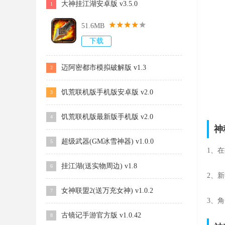
大神挂江湖安卓版 v3.5.0
1
51.6MB
下载
迈阿密都市模拟破解版 v1.3
2
饥荒联机版手机版安卓版 v2.0
3
饥荒联机版最新版手机版 v2.0
4
神
超级武器(GM冰雪神器) v1.0.0
5
1、
挂江湖(送实物周边) v1.8
6
2、
女神联盟2(送万充女神) v1.0.2
7
3、
古镜记手游官方版 v1.0.42
8