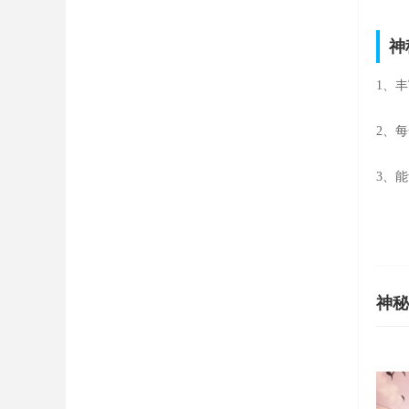
神
1、
2、
3、
神秘