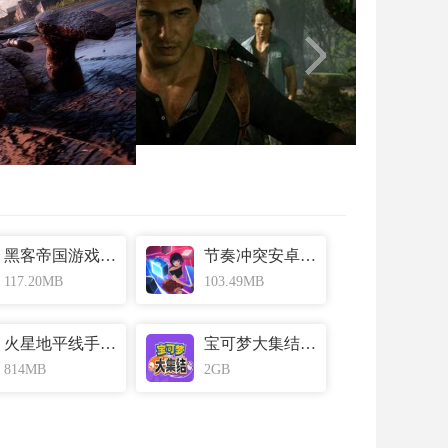
黑客帝国游戏重制版汉化版 v13.0
节奏冲突安卓版 v1.0.9
117.20MB
103.49MB
火星地平线手机安卓版 v2.0
宝可梦大集结官方手游手机版 v1.2
814MB
2GB