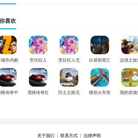
你喜欢
零城市内购
烹饪狂人
烹饪狂人无
白昼前死亡
边境之旅
破解版
2020中文版
限金币钻石
汉化版 v2.1
戏 v3.1.
v1.25.1
v1.0.60
版 v1.0.60
漂移传奇中
漂移传奇红
巴士之路无
模拟火车世
我的农场
文破解版
包最新版
限金币手机
界2021手机
卓版 v1.0
v1.9.10
v1.9.10
版 v1.06
版 v15.1.0
关于我们
|
联系方式
|
法律声明