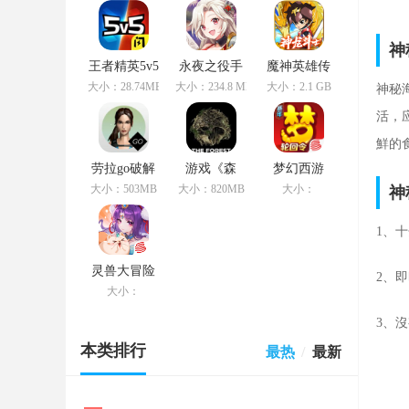
神
王者精英5v5
永夜之役手
魔神英雄传
无限金币钻
游官方版
游戏安卓版
大小：28.74MB
大小：234.8 MB
大小：2.1 GB
神秘
石版 v1.1
v2.6.0
v1.0.7
活，
鮮的
劳拉go破解
游戏《森
梦幻西游
版 v2.1.7
林》手机版
大小：503MB
大小：820MB
大小：
神
v1.4
1、
灵兽大冒险
2、
大小：
3、
本类排行
最热
/
最新