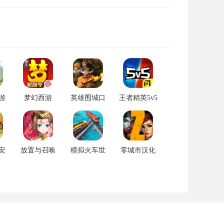
游
梦幻西游
英雄围城口
王者精英5v5
4
袋版官方汉
无限金币钻
化版 v3.0.4
石版 v1.1
安
放置与召唤
模拟火车世
零城市汉化
.0
手游安卓版
界2手机版
破解版最新
v5.0.0
v15.1.0
版 v1.25.1