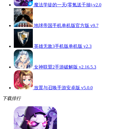
魔法学徒的一天(零氪送千抽) v2.0
地球帝国手机单机版官方版 v9.7
英雄无敌3手机版单机版 v2.3
女神联盟2手游破解版 v2.16.5.3
放置与召唤手游安卓版 v5.0.0
下载排行