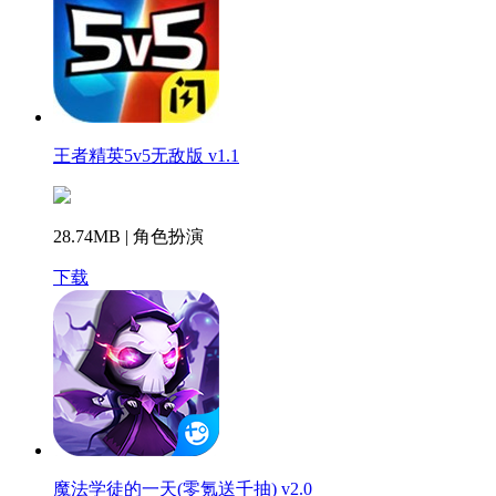
王者精英5v5无敌版 v1.1
28.74MB | 角色扮演
下载
魔法学徒的一天(零氪送千抽) v2.0