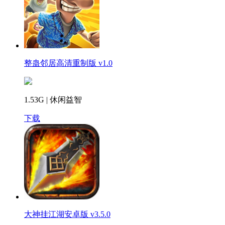
整蛊邻居高清重制版 v1.0
1.53G | 休闲益智
下载
大神挂江湖安卓版 v3.5.0