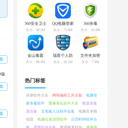
最新版
免费版
360安全卫士
QQ电脑管家
360杀毒
v13.0.0.2036
v15.0.22122.210
v7.0.0.1001
大小：60.2M
大小：75.0M
大小：56.9M
官方版
官方纯净版
官方版
金山毒霸
瑞星个人防
文件夹加密
载
v2021.3.25.864
火墙
超级大师
大小：98.4M
大小：20.1M
大小：7.9M
官方电脑版
v24.00.57.29
v17.15官方
官方免费版
版
净版
热门标签
载
录屏软件大全
网络编程工具合集
电脑管
家杀毒软件
图像美化软件大全
数据采集
器合集
五笔输入法软件合集
电脑安卓模
载
拟器
电脑垃圾清理软件
日历时钟软件合
集
看图软件合集
数据恢复软件
视频剪