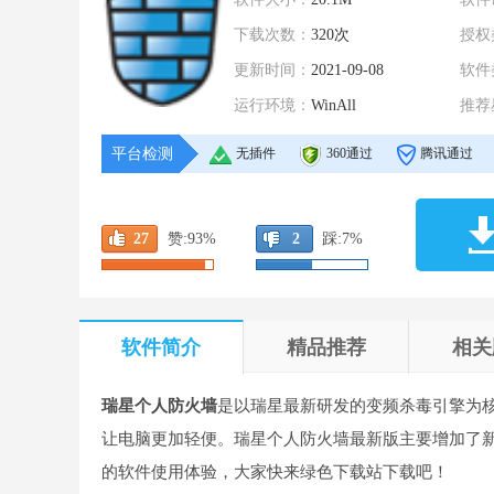
下载次数：
320次
授权
更新时间：
2021-09-08
软件
运行环境：
WinAll
推荐
平台检测
无插件
360通过
腾讯通过
27
赞:
93%
2
踩:
7%
软件简介
精品推荐
相关
瑞星个人防火墙
是以瑞星最新研发的变频杀毒引擎为
让电脑更加轻便。瑞星个人防火墙最新版主要增加了
的软件使用体验，大家快来绿色下载站下载吧！