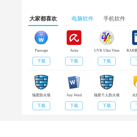
大家都喜欢
电脑软件
手机软件
Passcape
Avira
UVK Ultra Virus
RAR
Wireless
v15.0.2104.2083
Killer(杀毒软
业版v
下载
下载
下载
Password
最新优化版
件)v10.20.11.0官
Recovery(网络密
方版
码工
具)v6.1.5.659免
费版
瑞星防火墙
Any Word
瑞星个人防火墙
火
v2.00 免费版
Permissions
v24.00.57.29官
v5.0.
下载
下载
下载
Password
方免费版
Remover(word密
码移除工
具)v9.9.8官方版