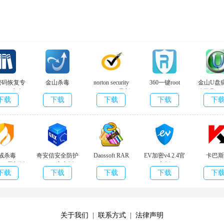
密码恢复专
金山杀毒
norton security
360一键root
金山U盘
1.1.0中文
v11.2021.111.15
v22.9.0.71 最新
v5.3.7.0
杀工具 v1.0
下载
下载
下载
下载
下
版
绿色优化版
版
最新
绒杀毒
奇安信安全防护
Daossoft RAR
EV加密v4.2.4官
卡巴斯
62.1 最新版
v1.2.1官方版
Password
方版
v21.3.10.
下载
下载
下载
下载
下
Rescuer(rar密码
新官方
恢复工
具)v7.0.1.1免费
版
关于我们
|
联系方式
|
法律声明