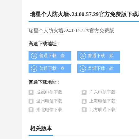
3.智能广告拦截
瑞星个人防火墙v24.00.57.29官方免费版下
- 实时屏蔽视频、网页和软件广告，
瑞星个人防火墙v24.00.57.29官方免费版
- 支持所有浏览器。 减少骚扰，
高速下载地址：
- 还电脑一个绿色环境。
普通下载 - 壹
普通下载 - 贰
4.实用网络工具箱
普通下载 - 叁
普通下载 - 肆
- 流量统计、ADSL优化、IP自动切换、
普通下载地址：
成都电信下载
广东电信下载
- 家长控制、网速保护、共享管理、
温州电信下载
上海电信下载
湖北电信下载
北方联通下载
- 防蹭网……
相关版本