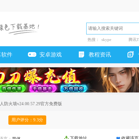
热搜：
skype
腾讯T
卓软件
安卓游戏
教程资讯
人防火墙v24.00.57.29官方免费版
用户评分：
9.3
分
下载地址
收藏该页
语言：
简体