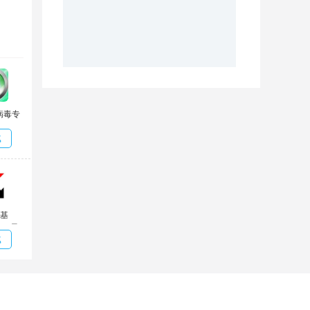
病毒专
.0.34
载
版
基
391 最
载
版