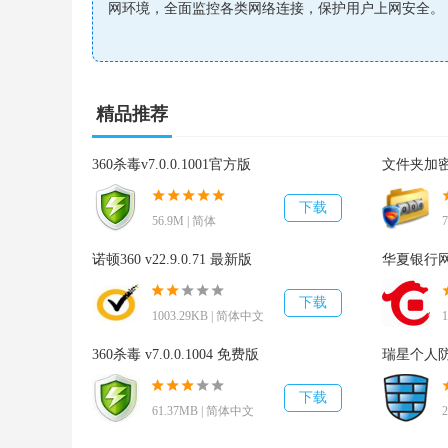
网环境，全面监控各类网络连接，保护用户上网安全。
软件特色
1.全面支持主流操作系统
精品推荐
- 完美支持64位操作系统，
360杀毒v7.0.0.1001官方版
文件夹加密
- 全面兼容win10，
下载
- 产品性能和兼容性再次提升。
56.9M | 简体
诺顿360 v22.9.0.71 最新版
华夏银行网银
2.超强智能反钓鱼
下载
- 智能反钓鱼引擎升级，
1003.29KB | 简体中文
360杀毒 v7.0.0.1004 免费版
瑞星个人防火
- 恶意网址库大规模升级，
下载
61.37MB | 简体中文
- 全面提升了对钓鱼网站的拦截能力。