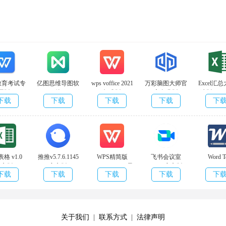
教育考试专
亿图思维导图软
wps voffice 2021
万彩脑图大师官
Excel汇
用版
件
标准版
方免费版
速版v1.8
下载
下载
下载
下载
下
0.10578 官
MindMasterv9.0.4
11.1.0.10495 最
v4.0.0.0 无广告
版
方版
官方版
新版本
版
l表格 v1.0
推推v5.7.6.1145
WPS精简版
飞书会议室
Word T
官方版
官方版
v11.1.0.10578 最
v4.6.6官方版
Replacer(
下载
下载
下载
下载
下
新版
容批量替
件)v1.2.
关于我们
|
联系方式
|
法律声明