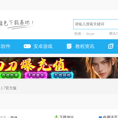
热搜：
skype
腾讯T
卓软件
安卓游戏
教程资讯
.1.7官方版
下载地址
收藏该页
语言：
简体