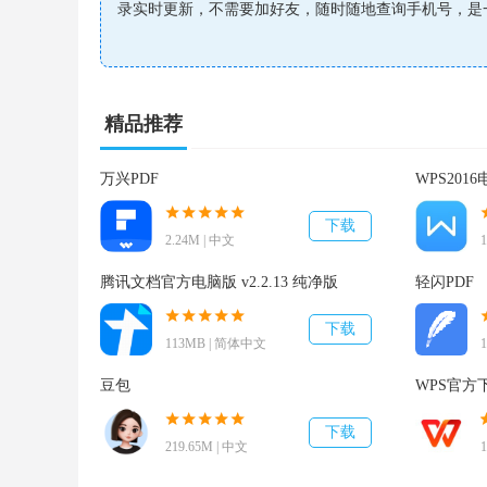
录实时更新，不需要加好友，随时随地查询手机号，是
使用实名认证更有效果，可以让你快速的完成认证；
软件特色
精品推荐
资料统一管理
万兴PDF
WPS2016电
嘟伴通讯录实时更新，不需要加好友，随时随地查询
下载
2.24M | 中文
团队电话会议
腾讯文档官方电脑版 v2.2.13 纯净版
轻闪PDF
公与社交的完美融合，随时建立企业内部群，同事之
下载
113MB | 简体中文
专业全程服务
豆包
WPS官方下载
500万组织推荐的六度办公软件，考勤、审批、公告
下载
219.65M | 中文
拒绝低效沟通