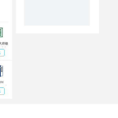
总大师极
.6官方
载
ext
Word内
载
换软
0官方版