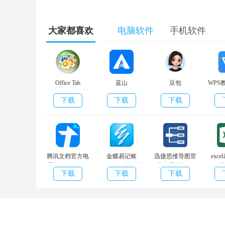
大家都喜欢
电脑软件
手机软件
Office Tab
蓝山
豆包
WPS
Enterprise破解版
Officev1.4.0.10826
下载
下载
下载
v14.0.0.228 官方
官方版
v11.1.
版
腾讯文档官方电
金蝶易记账
迅捷思维导图官
exce
脑版 v2.2.13 纯
v2.3.0.0 破解版
方电脑版 v1.1
下载
下载
下载
净版
优化版