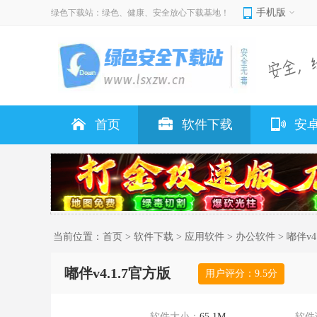
手机版
绿色下载站：绿色、健康、安全放心下载基地！
首页
软件下载
安
当前位置：
首页
>
软件下载
>
应用软件
>
办公软件
> 嘟伴v4
嘟伴v4.1.7官方版
用户评分：
9.5
分
软件大小：
65.1M
软件