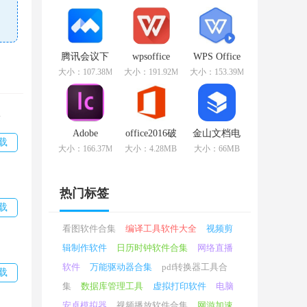
v11.1.0.10314
版
v11.1.0.10578
免费版
官方版
腾讯会议下
wpsoffice
WPS Office
载
v11.1.0.10578
2019
大小：107.38MB
大小：191.92MB
大小：153.39MB
v2.15.2.415
官方版
v11.1.0.10314
最新版
专业版
版
Adobe
office2016破
金山文档电
载
InCopy CS6
解版
脑最新版
大小：166.37MB
大小：4.28MB
大小：66MB
v8.1.0.420
v2.13.0 优化
破解版
版
热门标签
载
看图软件合集
编译工具软件大全
视频剪
辑制作软件
日历时钟软件合集
网络直播
软件
万能驱动器合集
pdf转换器工具合
载
集
数据库管理工具
虚拟打印软件
电脑
安卓模拟器
视频播放软件合集
网游加速