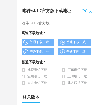
嘟伴所有消息都有已读未读的状态反馈，消息再多都
嘟伴v4.1.7官方版下载地址
PC版
专注工作聊天，离职自动退群，否通过沟通更专注，
嘟伴v4.1.7官方版
嘟伴v4.1.7官方版 软件截图
高速下载地址：
普通下载 - 壹
普通下载 - 贰
普通下载 - 叁
普通下载 - 肆
普通下载地址：
成都电信下载
广东电信下载
温州电信下载
上海电信下载
湖北电信下载
北方联通下载
相关版本