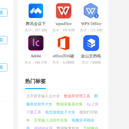
v11.1.0.10314
版
v11.1.0.10578
免费版
官方版
载
腾讯会议下
wpsoffice
WPS Office
载
v11.1.0.10578
2019
大小：107.38MB
大小：191.92MB
大小：153.39MB
v2.15.2.415
官方版
v11.1.0.10314
最新版
专业版
载
Adobe
office2016破
金山文档电
InCopy CS6
解版
脑最新版
大小：166.37MB
大小：4.28MB
大小：66MB
v8.1.0.420
v2.13.0 优化
载
破解版
版
热门标签
汉字拼音输入法大全
数据库管理工具
图
像美化软件大全
数据采集器合集
ftp上传
下载工具
电竞游戏盒子大全
虚拟打印软
系统
件
五笔输入法软件合集
电脑安卓模拟
器
转码转化器
数据恢复软件
万能驱动