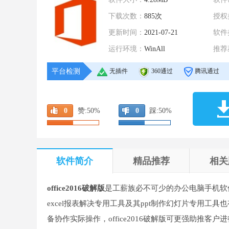
下载次数：
885次
授权
更新时间：
2021-07-21
软件
运行环境：
WinAll
推荐
平台检测
无插件
360通过
腾讯通过
0
赞:
50%
0
踩:
50%
软件简介
精品推荐
相关
office2016破解版
是工薪族必不可少的办公电脑手机软
excel报表解决专用工具及其ppt制作幻灯片专用工具
备协作实际操作，office2016破解版可更强助推