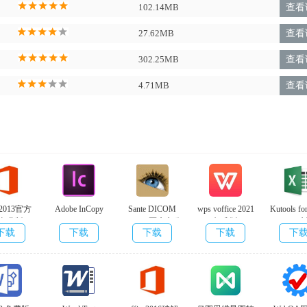
102.14MB
查看
27.62MB
查看
302.25MB
查看
4.71MB
查看
ce2013官方
Adobe InCopy
Sante DICOM
wps voffice 2021
Kutools fo
 免费版
CS6 v8.1.0.420
Viewer(医疗办公
标准版
v23.0 
下载
下载
下载
下载
下
破解版
软件)v11.8.8官
11.1.0.10495 最
方版
新版本
ice”、“ReadMode”等新作用