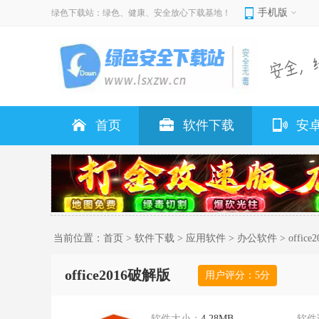
手机版
绿色下载站：绿色、健康、安全放心下载基地！
首页
软件下载
安
当前位置：
首页
>
软件下载
>
应用软件
>
办公软件
> offic
office2016破解版
用户评分：
5
分
软件大小：
4.28MB
软件