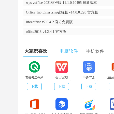
wps voffice 2021标准版 11.1.0.10495 最新版本
TWCRT-QVNVH-XTKPM-BV2XX-QV7HC
Office Tab Enterprise破解版 v14.0.0.228 官方版
8DJJQ-8NR7B-7QY7D-VCGPF-TVJ92
libreoffice v7.0.4.2 官方免费版
office2018 v4.2.4.1 官方版
N8VWK-GP87X-HX6VF-99WD8-K2FQP
FMWMQ-H8N8X-98WYT-GQVM8-TQ8DP
大家都喜欢
电脑软件
手机软件
XNW69-86KD3-YJHB6-YYYT3-B9892
WHKNR-W6RXW-XBYTQ-6G76H-BDW92
青椒云工作站
金山WPS
中通宝盒
offi
V2V9V-DNKXM-TWFJ7-BMC4V-WK892
v3.4.5官方版
v11.1.0.10578 官
v7.16.0.410官方
版
下载
下载
下载
方免费版
版
office2016破解版手机软件特点：
1、office2016破解版中的Word提升了“InsightsforOff