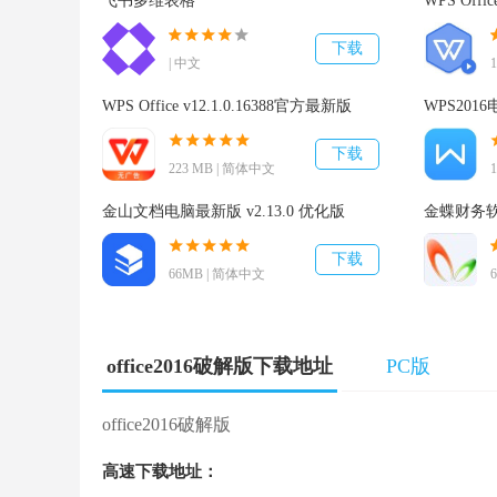
飞书多维表格
WPS Offic
3、智能化运用
下载
| 中文
运用将适用TellMe作用小助手，Clutter电子邮箱清除
WPS Office v12.1.0.16388官方最新版
WPS2016电
4、数据统计分析迅速更简易
下载
223 MB | 简体中文
Excel内嵌新的剖析作用，能够获取、剖析、数据可视
金山文档电脑最新版 v2.13.0 优化版
金蝶财务软件
5、新的IT作用
下载
66MB | 简体中文
安全管理(内容丢失维护、信息内容著作权管理方法、Ou
office2016破解版安裝留意：
office2016破解版下载地址
PC版
1.安裝全过程须断掉电脑无线;
office2016破解版
2.缓解压力和安裝前先关掉腾讯管家、360消毒等电脑
高速下载地址：
激活工具，造成破译不成功;