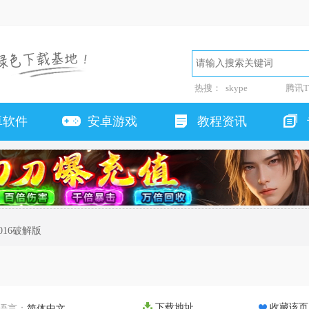
热搜：
skype
腾讯T
卓软件
安卓游戏
教程资讯
e2016破解版
下载地址
收藏该页
语言：
简体中文