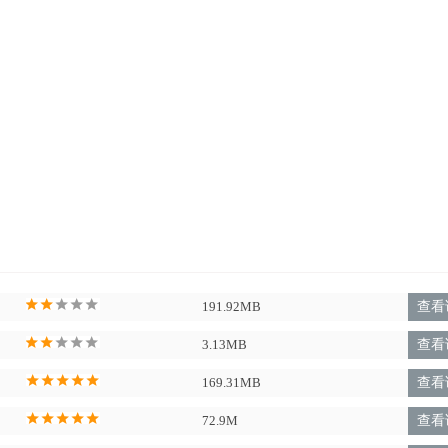
/10系统软件，默认设置安裝在C盘，不兼容改动安装路径，不喜勿装!
191.92MB
查看
3.13MB
查看
169.31MB
查看
72.9M
查看