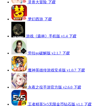
灵兽大冒险
下载
梦幻西游
下载
游戏《森林》手机版 v1.4
下载
劳拉go破解版 v2.1.7
下载
魔神英雄传游戏安卓版 v1.0.7
下载
永夜之役手游官方版 v2.6.0
下载
王者精英5v5无限金币钻石版 v1.1
下载