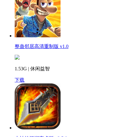
整蛊邻居高清重制版 v1.0
1.53G | 休闲益智
下载