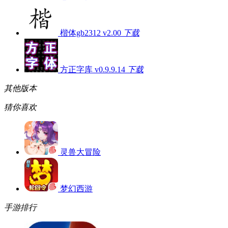
楷体gb2312 v2.00
下载
方正字库 v0.9.9.14
下载
其他版本
猜你喜欢
灵兽大冒险
梦幻西游
手游排行