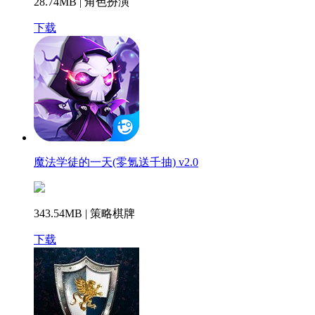
28.74MB | 角色扮演
下载
魔法学徒的一天(零氪送千抽) v2.0
343.54MB | 策略棋牌
下载