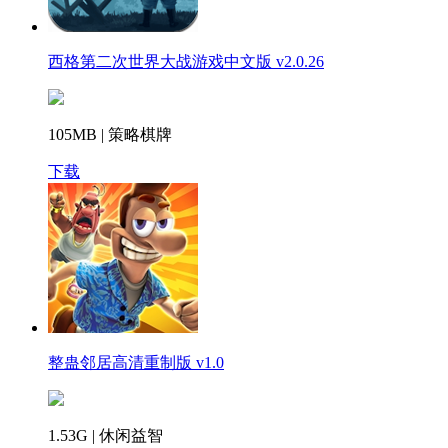
西格第二次世界大战游戏中文版 v2.0.26
105MB | 策略棋牌
下载
整蛊邻居高清重制版 v1.0
1.53G | 休闲益智