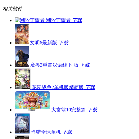
相关软件
潮汐守望者
下载
文明6最新版
下载
魔兽3重置汉语线下 版
下载
花园战争2单机版精简版
下载
大富翁10完整篇
下载
怪猎全球单机
下载