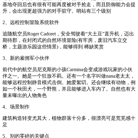
基地夺回后也有很有可能再度被对手抢走，而且防御能力会提
升，会出现更超强力的对手驻守。哨站有三个级别
2、远程控制冒险系统软件
追随航空员Roger Cadoret，安全驾驶着“大土豆”直升机，迈出
期待郡，在封闭式的自然环境冒险(有牢房，废旧汽车立交
桥，主题游乐园这些情景)，能够得到 稀缺奖赏
3、新的雇佣军小伙伴
前代中的航空员尼克斯的小孩Carmina会变成游戏玩家的小伙
伴之一。她是一个狂放不羁。还有一个名字叫做nana老太太，
能够远程控制静音模式击倒。她爱絮叨。还会继续有动物，例
如一个秋田犬，一个野熊，并且能够进入车内了。自然也有大
量未曝出的人物角色
4、场景制作
建筑构造转变尤其大，植物群落十分多，很漂亮可是荒芜感十
足
5、别的零碎的关键点