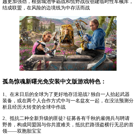
越更加强劲，根据城池争霸战和慌野战役创建临时性军械库，
结成联盟，在风险的边境线为中存活而战
孤岛惊魂新曙光免安装中文版游戏特色：
1、在末日后的全球为了更好地存活迎战? 独自一人抬起武器
装备，或在两个人合作方式中与一名盆友一起，在没法预测分
析且经历大转变的全球中作战
2、抵抗二种全新升级的匪徒? 征募各有千秋的雇佣兵与聘请
野兽，构成同盟国与你共渡难关，抵抗拦路强盗横行无忌的首
领——双胞胎宝宝