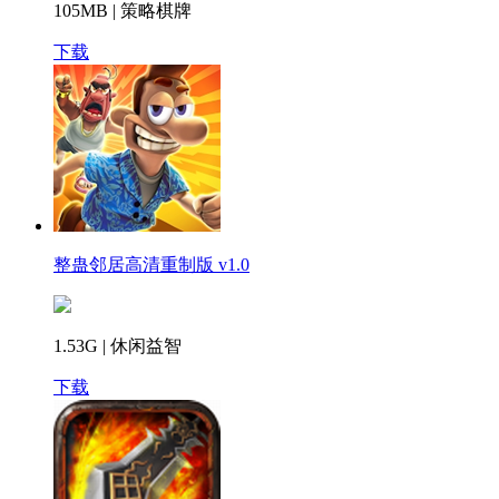
105MB | 策略棋牌
下载
整蛊邻居高清重制版 v1.0
1.53G | 休闲益智
下载