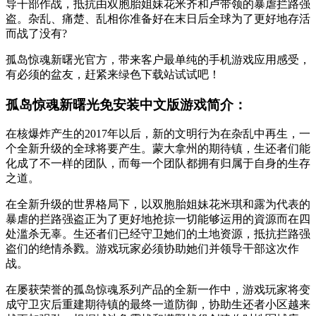
导干部作战，抵抗由双胞胎姐妹花米齐和卢带领的暴虐拦路强
盗。杂乱、痛楚、乱相你准备好在末日后全球为了更好地存活
而战了没有?
孤岛惊魂新曙光官方，带来客户最单纯的手机游戏应用感受，
有必须的盆友，赶紧来绿色下载站试试吧！
孤岛惊魂新曙光免安装中文版游戏简介：
在核爆炸产生的2017年以后，新的文明行为在杂乱中再生，一
个全新升级的全球将要产生。蒙大拿州的期待镇，生还者们能
化成了不一样的团队，而每一个团队都拥有归属于自身的生存
之道。
在全新升级的世界格局下，以双胞胎姐妹花米琪和露为代表的
暴虐的拦路强盗正为了更好地抢掠一切能够运用的資源而在四
处滥杀无辜。生还者们已经守卫她们的土地资源，抵抗拦路强
盗们的绝情杀戮。游戏玩家必须协助她们并领导干部这次作
战。
在屡获荣誉的孤岛惊魂系列产品的全新一作中，游戏玩家将变
成守卫灾后重建期待镇的最终一道防御，协助生还者小区越来