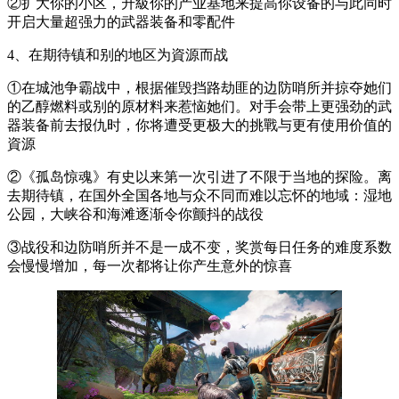
②扩大你的小区，升級你的产业基地来提高你设备的与此同时
开启大量超强力的武器装备和零配件
4、在期待镇和别的地区为資源而战
①在城池争霸战中，根据催毁挡路劫匪的边防哨所并掠夺她们
的乙醇燃料或别的原材料来惹恼她们。对手会带上更强劲的武
器装备前去报仇时，你将遭受更极大的挑戰与更有使用价值的
資源
②《孤岛惊魂》有史以来第一次引进了不限于当地的探险。离
去期待镇，在国外全国各地与众不同而难以忘怀的地域：湿地
公园，大峡谷和海滩逐渐令你颤抖的战役
③战役和边防哨所并不是一成不变，奖赏每日任务的难度系数
会慢慢增加，每一次都将让你产生意外的惊喜