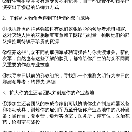
②野生动植物并沒有遭受灾祸的危害，而一些掠食小动物早已
演变出了惨忍的防御力方式
2、了解的人物角色遇到了绝情的双向威协
①抵抗暴虐的拦路强盗也有她们嚣张洒脱的领导者米琪和露.
这对灭绝人性的双胞胎宝宝兼顾了阴谋与能量，挑唆她们的部
队操控期待镇子珍贵的資源
②征募这些与众不同的雇佣军或聘请猛兽与你共渡难关。新的
友军，自然也有这些了解的脸孔，都将给你产生的与众不同而
又重要的作战专业技能
③找寻末日以前的邪教组织，寻找那一个推测文明行为末日的
邪媚领导者：约瑟夫·席德
3、扩大你的生还者团队并创建你的产业基地
①添加生还者团队的权威专家们可以协助你生产制造武器装备
和移动载具，训炼你的雇佣军乃至升級你产业基地中的八种设
备：操作台，夏令营，爆炸实验室，医务所，停车位，医治花
苑，绘图室与战役