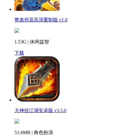
整蛊邻居高清重制版 v1.0
1.53G | 休闲益智
下载
大神挂江湖安卓版 v3.5.0
51.6MB | 角色扮演