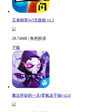
王者精英5v5无敌版 v1.1
28.74MB | 角色扮演
下载
魔法学徒的一天(零氪送千抽) v2.0