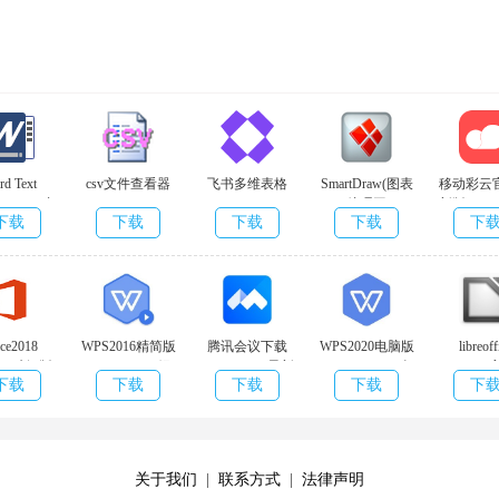
让你感觉到连接。
d Text
csv文件查看器
飞书多维表格
SmartDraw(图表
移动彩云
cer(Word内
(CSVFileView)v2.54
处理工
新版 v1.5
下载
下载
下载
下载
下
量替换软
绿色版
具)v27.0.0.2免费
告版
.2.0官方版
版
件截图
ice2018
WPS2016精简版
腾讯会议下载
WPS2020电脑版
libreoff
.4.1 破解版
v10.1.0.7698 绿
v2.15.2.415 最新
v11.1.0.10578 免
v7.0.4.
下载
下载
下载
下载
下
色无广告版
版
费版
费版
关于我们
|
联系方式
|
法律声明