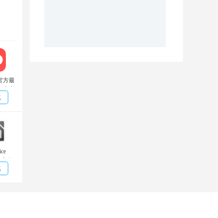
官方最
.0 去广
载
ice
2 官方免
载