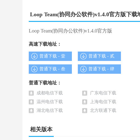
Loop Team(协同办公软件)v1.4.0官方版下
专注模式
人工智能会学习并显示队友何时进入深度工作状态，
Loop Team(协同办公软件)v1.4.0官方版
高速下载地址：
按时区安排队友
普通下载 - 壹
普通下载 - 贰
了解队友何时外出，或预测下一次在线。
普通下载 - 叁
普通下载 - 肆
了解团队的时间表
普通下载地址：
日历集成和工作时间使同步变得容易。
成都电信下载
广东电信下载
温州电信下载
上海电信下载
队友洞察力
湖北电信下载
北方联通下载
与你的工作应用程序（Jira、Google Drive及更
相关版本
看看你错过了什么