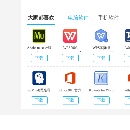
回顾错过的讨论
大家都喜欢
电脑软件
手机软件
扫描错过的主题和智能亮点，在一个个性化的饲料，
智能通知
Adobe muse cc破
WPS2003
WPS国际版
Wor
解版 v13.0
v11.1.0.10314 官
v11.1.0.10578 纯
Repla
当你被提及时得到提醒。
下载
下载
下载
方版
净版
容批
件)v1
Loop Team(协同办公软件)v1.4.0官方版 软
miMind(思维导
office2013官方
Kutools for Word
off
图软件)v3.13官
版 免费版
v9.0 破解版
v4.2
下载
下载
下载
方版