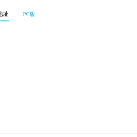
载地址
PC版
减少通知疲劳。
多）集成，以查看背景和最近发生的事情。