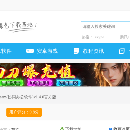
热搜：
skype
腾讯T
卓软件
安卓游戏
教程资讯
 Team(协同办公软件)v1.4.0官方版
用户评分：
9.8
分
下载地址
收藏该页
语言：
英文