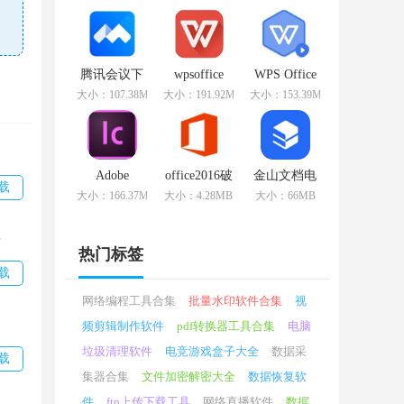
v11.1.0.10314
版
v11.1.0.10578
免费版
官方版
腾讯会议下
wpsoffice
WPS Office
载
v11.1.0.10578
2019
大小：107.38MB
大小：191.92MB
大小：153.39MB
v2.15.2.415
官方版
v11.1.0.10314
最新版
专业版
Adobe
office2016破
金山文档电
载
InCopy CS6
解版
脑最新版
大小：166.37MB
大小：4.28MB
大小：66MB
v8.1.0.420
v2.13.0 优化
破解版
版
版
热门标签
载
网络编程工具合集
批量水印软件合集
视
频剪辑制作软件
pdf转换器工具合集
电脑
垃圾清理软件
电竞游戏盒子大全
数据采
载
集器合集
文件加密解密大全
数据恢复软
件
ftp上传下载工具
网络直播软件
数据