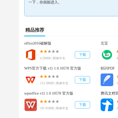
沟通，就像你们并肩作战一样
一下，你就能进入。
非常快
只需1-2秒就能实现现场连接（音频或视频）。
精品推荐
快速信息传递
office2016破解版
元宝
用文字、链接或表情符号说出来。
下载
4.28MB | 简体中文
可定制的窗口
WPS官方下载 v11.1.0.10578 官方版
轻闪PDF
为协作而优化的体验。
下载
153.39MB | 简体中文
一起在房间里见面和工作
wpsoffice v11.1.0.10578 官方版
腾讯文档官方
无需密码或等待室，只需点击一下就可以进入。
下载
191.92MB | 简体中文
不受干扰的工作