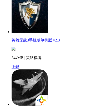
英雄无敌3手机版单机版 v2.3
344MB | 策略棋牌
下载