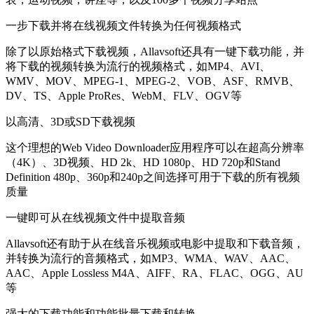
一步下载并将在线视频文件转换为任何视频格式
除了以原始格式下载视频，Allavsoft还具有一键下载功能，并
将下载的视频转换为流行的视频格式，如MP4、AVI、
WMV、MOV、MPEG-1、MPEG-2、VOB、ASF、RMVB、
DV、TS、Apple ProRes、WebM、FLV、OGV等
以高清、3D或SD下载视频
这个理想的Web Video Downloader应用程序可以在超高分辨率
（4K）、3D视频、HD 2k、HD 1080p、HD 720p和Stand
Definition 480p、360p和240p之间选择可用于下载的所有视频
质量
一键即可从在线视频文件中提取音频
Allavsoft还有助于从在线音乐视频或电影中提取和下载音频，
并转换为流行的音频格式，如MP3、WMA、WAV、AAC、
AAC、Apple Lossless M4A、AIFF、RA、FLAC、OGG、AU
等
强大的下载功能和功能批量下载和转换