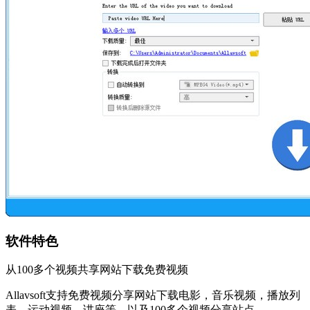
软件特色
从100多个视频共享网站下载免费视频
Allavsoft支持免费视频分享网站下载电影，音乐视频，播放列
表，运动视频，讲座等，以及100多个视频分享站点