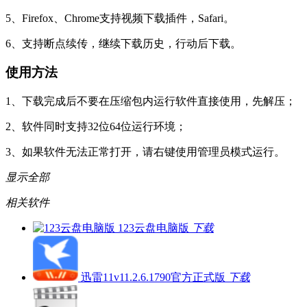
5、Firefox、Chrome支持视频下载插件，Safari。
6、支持断点续传，继续下载历史，行动后下载。
使用方法
1、下载完成后不要在压缩包内运行软件直接使用，先解压；
2、软件同时支持32位64位运行环境；
3、如果软件无法正常打开，请右键使用管理员模式运行。
显示全部
相关软件
123云盘电脑版
下载
迅雷11v11.2.6.1790官方正式版
下载