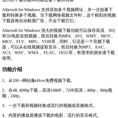
Allavsoft for Windows 支持添加多个视频网址，并一次批量下
载和转换多个视频。当下载网络视频文件时，这个精彩的视频
下载器将自动检测广告，不会下载它们。
Allavsoft for Windows 强大的视频下载功能可以保存高清、HQ
和3D电影在线视频，然后转换为MP4、AVI、WMV、MOV、
MKV、FLV、MPG、VOB等，同时，它还是一个音频下载
器，可以从在线视频提取音乐，然后转换为MP3、AAC、
AC3、WAV、WMA 、FLAC、OGG等，有需求的朋友请下载
使用。
功能介绍
1、从100 +网站像eHow免费视频下载。
2、在4K 4096p下载，高清1080P，720P高清，480p，360p视
频，240p。
3、一步下载和视频转换成流行的视频或音频格式。
4、内置的播放器播放下载的电影、流行的音乐格式。