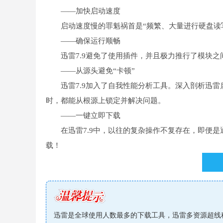
——加快启动速度
启动速度慢的罪魁祸首是“频繁、大量进行硬盘读写”
——确保运行顺畅
迅雷7.9避免了使用插件，并且极力推行了模块之
——从源头避免“卡顿”
迅雷7.9加入了自我性能分析工具。深入剖析迅雷启
时，都能从根源上锁定并解决问题。
——一键立即下载
在迅雷7.9中，以往的复杂操作不复存在，即便是通
载！
迅雷是全球使用人数最多的下载工具，迅雷多资源超线