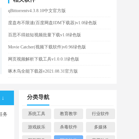
qBittorrentv4.3.8.10中文官方版
度盘布不限速(百度网盘IDM下载器)v1.0绿色版
百思不得姐短视频批量下载v1.0绿色版
Movie Catcher(视频下载软件)v0.96绿色版
网页视频解析下载工具v1.0.0.1绿色版
啄木鸟全能下载器v2021.08.31官方版
分类导航
↓
系统工具
教育教学
行业软件
任务
游戏娱乐
杀毒软件
多媒体