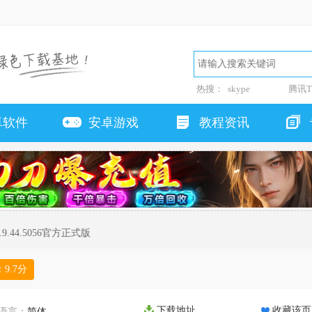
热搜：
skype
腾讯T
卓软件
安卓游戏
教程资讯
.9.44.5056官方正式版
：
9.7
分
下载地址
收藏该页
语言：
简体