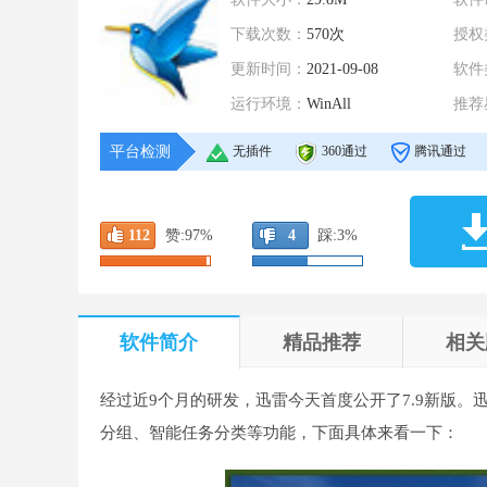
下载次数：
570次
授权
更新时间：
2021-09-08
软件
运行环境：
WinAll
推荐
平台检测
无插件
360通过
腾讯通过
112
赞:
97%
4
踩:
3%
软件简介
精品推荐
相关
经过近9个月的研发，迅雷今天首度公开了7.9新版。
分组、智能任务分类等功能，下面具体来看一下：