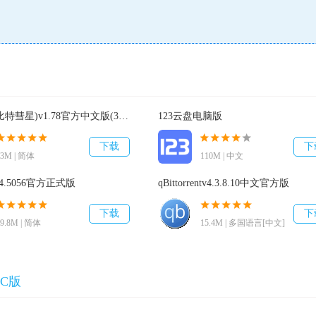
。
BitComet(比特彗星)v1.78官方中文版(32/64位)
123云盘电脑版
下载
下
23M | 简体
110M | 中文
44.5056官方正式版
qBittorrentv4.3.8.10中文官方版
下载
下
29.8M | 简体
15.4M | 多国语言[中文]
，甚至下载完成。
PC版