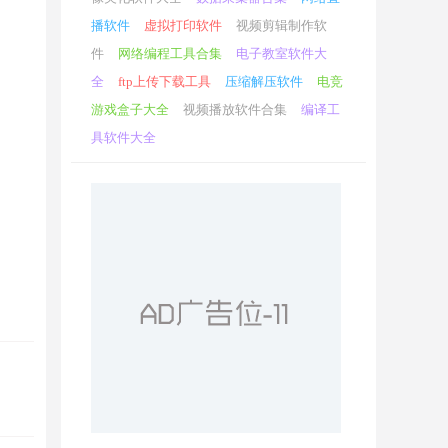
播软件
虚拟打印软件
视频剪辑制作软
件
网络编程工具合集
电子教室软件大
全
ftp上传下载工具
压缩解压软件
电竞
游戏盒子大全
视频播放软件合集
编译工
具软件大全