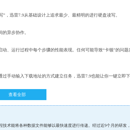
，迅雷7.9从基础设计上追求最少、最精明的进行硬盘读写。
间的异步协作。
动、运行过程中每个步骤的性能表现。任何可能导致“卡顿”的问题
过手动输入下载地址的方式建立任务，迅雷7.9也能让你一键立即
查看全部
程技术能将各种数据文件能够以最快速度进行传递。经过近9个月的研发