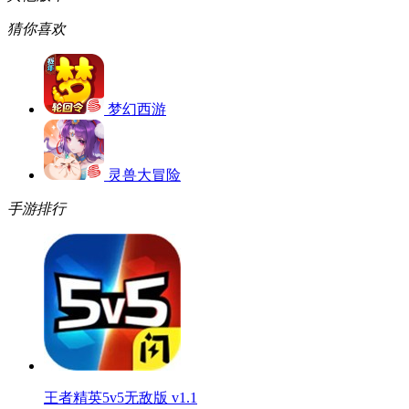
猜你喜欢
梦幻西游
灵兽大冒险
手游排行
王者精英5v5无敌版 v1.1