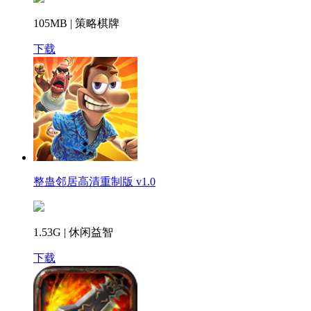
105MB | 策略棋牌
下载
整蛊邻居高清重制版 v1.0
1.53G | 休闲益智
下载