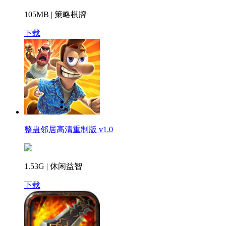
105MB | 策略棋牌
下载
整蛊邻居高清重制版 v1.0
1.53G | 休闲益智
下载