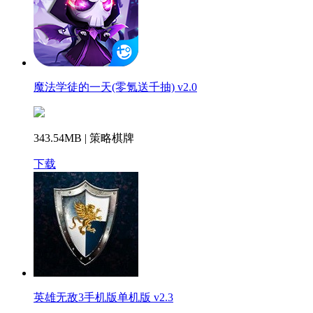
魔法学徒的一天(零氪送千抽) v2.0
343.54MB | 策略棋牌
下载
英雄无敌3手机版单机版 v2.3