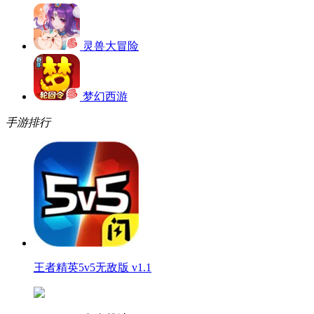
灵兽大冒险
梦幻西游
手游排行
王者精英5v5无敌版 v1.1