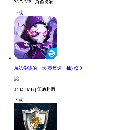
28.74MB | 角色扮演
下载
魔法学徒的一天(零氪送千抽) v2.0
343.54MB | 策略棋牌
下载