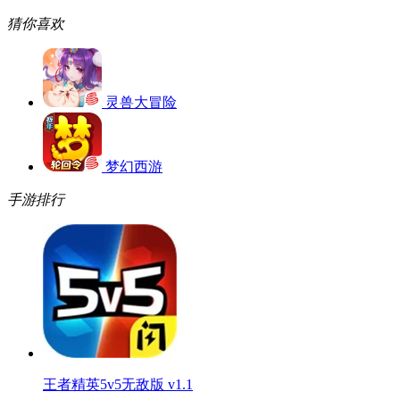
猜你喜欢
灵兽大冒险
梦幻西游
手游排行
王者精英5v5无敌版 v1.1