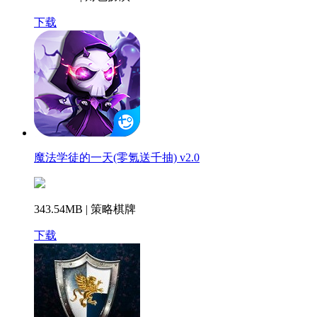
下载
魔法学徒的一天(零氪送千抽) v2.0
343.54MB | 策略棋牌
下载