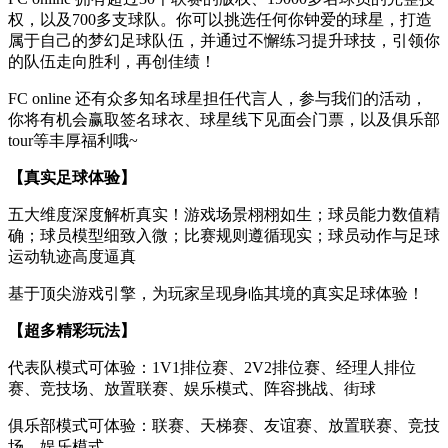
权，以及700多支球队。你可以挑选任何你钟爱的球星，打造
属于自己的梦幻足球队伍，并通过不懈练习提升球技，引领你
的队伍走向胜利，再创佳绩！
FC online 还有众多知名球星担任代言人，参与我们的活动，
你将有机会赢取签名球衣、球星线下见面会门票，以及俱乐部
tour等丰厚福利哦~
【真实足球体验】
五大维度深度解析真实！游戏场景栩栩如生；球员能力数值精
确；球员模型细致入微；比赛规则遵循现实；球员动作与足球
运动轨迹高度逼真
基于顶尖游戏引擎，为玩家呈现身临其境的真实足球体验！
【超多精彩玩法】
代表队模式可体验：1V1排位赛、2V2排位赛、经理人排位
赛、竞技场、放置联赛、娱乐模式、阵容挑战、街球
俱乐部模式可体验：联赛、天梯赛、友谊赛、放置联赛、竞技
场、娱乐模式