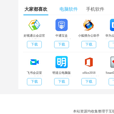
大家都喜欢
电脑软件
手机软件
好视通云会议官
中通宝盒
小狐狸办公助手
华为
方电脑版
v7.16.0.410官方
v1.101绿色版
版 v1
下载
下载
下载
v3.35.1.30 精简
版
版
飞书会议室
明道云电脑版
office2018
Smar
v4.6.6官方版
v2.1.1.0 免费版
v4.2.4.1 破解版
下载
下载
下载
具)v27
企业群
本站资源均收集整理于互