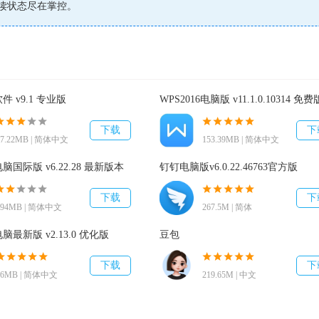
读状态尽在掌控。
OR应用内消息的方式通知到对方。
量，均可收到DING消息，实现无障碍的信息必达。
 v9.1 专业版
WPS2016电脑版 v11.1.0.10314 免费
为发送方的电话，接收方接听电话听到发送方的语音信息后，如果是文字
下载
下
行语音回复，发送方便可及时收到回复。
67.22MB | 简体中文
153.39MB | 简体中文
国际版 v6.22.28 最新版本
钉钉电脑版v6.0.22.46763官方版
下载
下
用户都能知道发出的消息对方是否阅读，哪些人已阅，哪些人未读。
194MB | 简体中文
267.5M | 简体
最新版 v2.13.0 优化版
豆包
群里发布信息（钉钉支持1500人大群），点击“n人未读”可查看未读
下载
下
66MB | 简体中文
219.65M | 中文