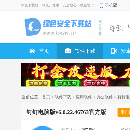
手机版
绿色下载站：绿色、健康、安全放心下载基地！
首页
软件下载
安
当前位置：
首页
>
软件下载
>
应用软件
>
办公软件
> 钉钉电脑
钉钉电脑版v6.0.22.46763官方版
用户
软件大小：
267.5M
软件