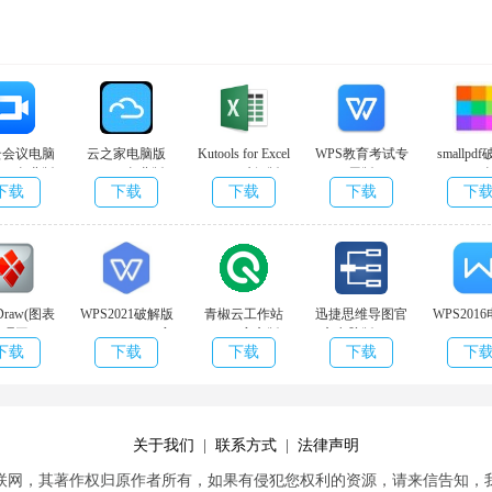
云会议电脑
云之家电脑版
Kutools for Excel
WPS教育考试专
smallpd
.0.1 免费版
v2.0.4 免费版
v23.0 破解版
用版
v6.8.0.
下载
下载
下载
下载
下
v11.1.0.10578 官
方版
tDraw(图表
WPS2021破解版
青椒云工作站
迅捷思维导图官
WPS201
处理工
v11.1.0.10578 官
v3.4.5官方版
方电脑版 v1.1
v11.1.0.1
下载
下载
下载
下载
下
.0.0.2免费
方版
无广告版
费版
版
关于我们
|
联系方式
|
法律声明
联网，其著作权归原作者所有，如果有侵犯您权利的资源，请来信告知，