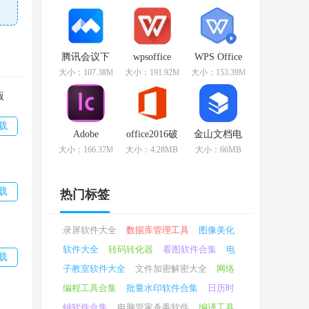
v11.1.0.10314
版
v11.1.0.10578
免费版
官方版
腾讯会议下
wpsoffice
WPS Office
载
v11.1.0.10578
2019
大小：107.38MB
大小：191.92MB
大小：153.39MB
v2.15.2.415
官方版
v11.1.0.10314
最新版
专业版
版
信
载
Adobe
office2016破
金山文档电
InCopy CS6
解版
脑最新版
大小：166.37MB
大小：4.28MB
大小：66MB
v8.1.0.420
v2.13.0 优化
破解版
版
载
热门标签
人和
录屏软件大全
数据库管理工具
图像美化
软件大全
转码转化器
看图软件合集
电
载
子教室软件大全
文件加密解密大全
网络
编程工具合集
批量水印软件合集
日历时
钟软件合集
电脑管家杀毒软件
编译工具