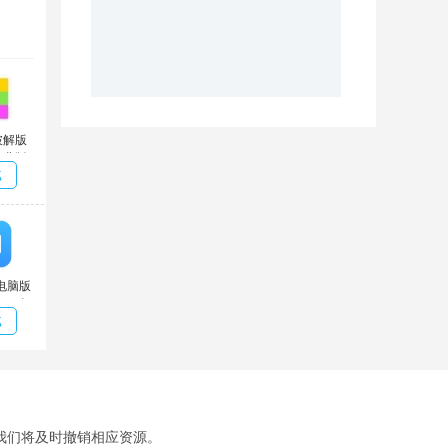
f破解版
0 免费版
载
6电脑版
0314 免
载
我们将及时撤销相应资源。