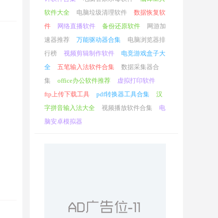
企
软件大全
电脑垃圾清理软件
数据恢复软
件
网络直播软件
备份还原软件
网游加
速器推荐
万能驱动器合集
电脑浏览器排
行榜
视频剪辑制作软件
电竞游戏盒子大
全
五笔输入法软件合集
数据采集器合
集
office办公软件推荐
虚拟打印软件
ftp上传下载工具
pdf转换器工具合集
汉
字拼音输入法大全
视频播放软件合集
电
。
脑安卓模拟器