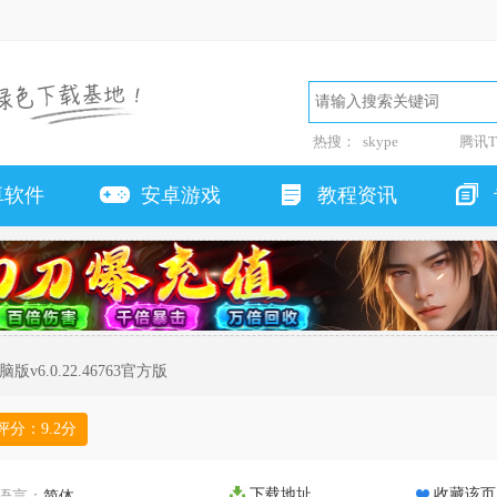
热搜：
skype
腾讯T
卓软件
安卓游戏
教程资讯
版v6.0.22.46763官方版
评分：
9.2
分
下载地址
收藏该页
语言：
简体