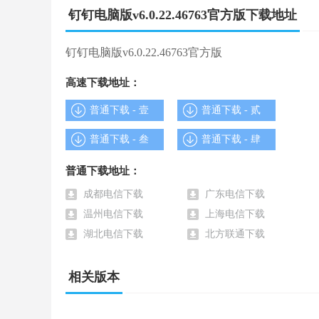
钉钉推出了所有用户新建团队OR企业功能，任意一
钉钉电脑版v6.0.22.46763官方版下载地址
业内的虚拟项目组等待，甚至是社团、班级及其他社会
钉钉电脑版v6.0.22.46763官方版
澡堂模式
高速下载地址：
1.澡堂模式是基于消息分层理念的升级，在普通聊天
普通下载 - 壹
普通下载 - 贰
2.在此模式下，信息不能被复制，用户不用担心被录
普通下载 - 叁
普通下载 - 肆
3.聊天内容在已读后30秒内消失，不留痕迹。如同在
普通下载地址：
成都电信下载
广东电信下载
4.针对安全诉求更高的用户，钉钉可以在设置中开启
温州电信下载
上海电信下载
湖北电信下载
北方联通下载
企业通讯录
1.上传企业内部全体成员、同事的职务title、负
相关版本
2.钉钉通讯录还与个人通讯录打通，可同时添加公司