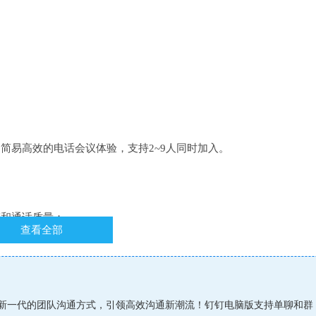
简易高效的电话会议体验，支持2~9人同时加入。
态和通话质量；
查看全部
面板皆可实现。
引擎和运营商级语音线路。
新一代的团队沟通方式，引领高效沟通新潮流！钉钉电脑版支持单聊和群