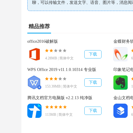
DING功能
聊，可以传输文件，发送文字、语音、图片等，消息阅
1.钉钉发出的DING消息将会以免费电话OR免费短信
精品推荐
2.无论接收手机有无安装钉钉APP，是否开启网络流
office2016破解版
金蝶财务软件
3.当接受人收到DING消息提醒电话时，号码显示
下载
息，系统会将文字播报给收听方，接收方即可直接进
4.28MB | 简体中文
消息已读未读
WPS Office 2019 v11.1.0.10314 专业版
印象笔记电脑
下载
1.无论是一对一聊天，还是一对多的群消息，钉钉让
153.39MB | 简体中文
腾讯文档官方电脑版 v2.2.13 纯净版
金山文档电脑
2.用户发送信息后，消息旁显示“n人未读”，尤其是在
已读人的详细列表，并能够对未读人发送DING消息。
下载
113MB | 简体中文
团队组建功能