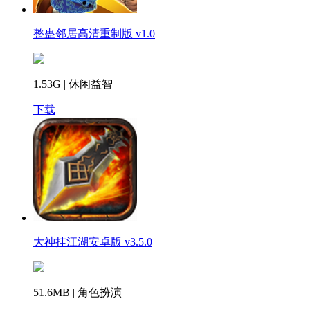
整蛊邻居高清重制版 v1.0
1.53G | 休闲益智
下载
大神挂江湖安卓版 v3.5.0
51.6MB | 角色扮演