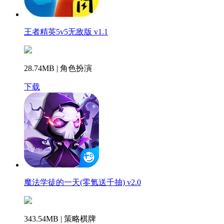
王者精英5v5无敌版 v1.1
28.74MB | 角色扮演
下载
魔法学徒的一天(零氪送千抽) v2.0
343.54MB | 策略棋牌