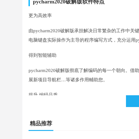
pycharm2020破解版软件特点
更为高效率
由pycharm2020破解版承担解决日常繁杂的工
电脑键盘实际操作为主导的程序编写方式，充分运用pyc
得到智能辅助
pycharm2020破解版彻底了解编码的每一个朝
展新项目导航栏…等诸多作用輔助您。
提升 编码品质
撰写干净整洁、易维护保养的编码，此IDE运用PEP
精品推荐
如同您所需