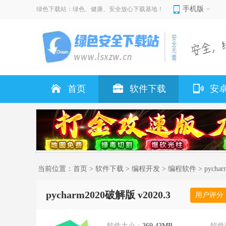
手机版
绿色下载站：绿色、健康、安全放心下载基地！
首页
软件下载
安
当前位置：
首页
>
软件下载
>
编程开发
>
编程软件
> pycha
pycharm2020破解版 v2020.3
用户评分
软件大小：
369.43MB
软件