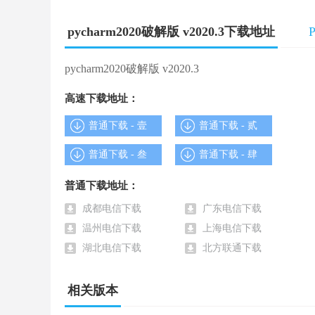
pycharm2020安卓版是程序猿为程序猿设计方案的开
工具。
pycharm2020破解版 v2020.3下载地址
详细装包全部作用
pycharm2020破解版 v2020.3
智能化Python輔助
高速下载地址：
普通下载 - 壹
普通下载 - 贰
pycharm2020安卓版给予智能化编码补齐、编
的导航功能。
普通下载 - 叁
普通下载 - 肆
Web开发框架
普通下载地址：
成都电信下载
广东电信下载
pycharm2020安卓版为当代web开发架构(如：Django、F
温州电信下载
上海电信下载
性适用。
湖北电信下载
北方联通下载
pycharm2020破解版软件闪光点
相关版本
1、编号协助