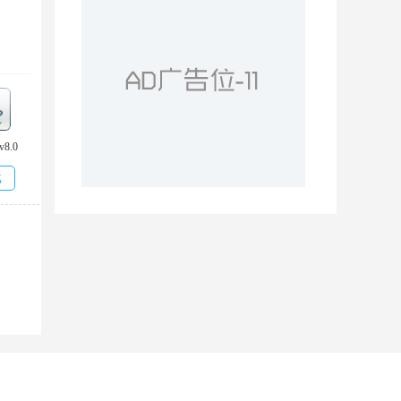
编
v8.0
户学
载
构