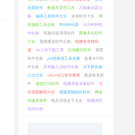
专用
还原软件
数据库管理工具
万能驱动器合
集
编译工具软件大全
录屏软件大全
网
络编程工具合集
转码转化器
日历时钟软
件合集
电脑垃圾清理软件
图像美化软件
大全
视频播放软件合集
电脑安卓模拟
器
ftp上传下载工具
压缩解压软件
看图
多彩
软件合集
pdf转换器工具合集
批量水印软
件合集
五笔输入法软件合集
汉字拼音输
入法大全
office办公软件推荐
数据恢复软
件
虚拟打印软件
电脑管家杀毒软件
文
件加密解密大全
视频剪辑制作软件
网游
构目的
加速器推荐
电竞游戏盒子大全
电脑浏览
器排行榜