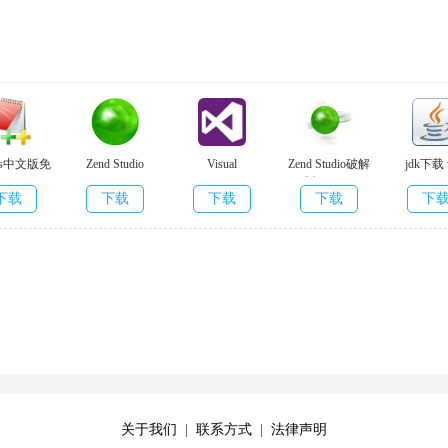
码精彩画面，适用编码伸缩式和分割提示框的智能化系统、可配置的在线
plus中文版免
Zend Studio
Visual
Zend Studio破解
jdk下载 
个，从一个方法至其申明或者操作方法甚至可以翻过类的等级。若客
5.4.3571
v13.6.1
Studio2019
版 v13.6.1
下载
下载
下载
下载
下
破解版
v16.10
以及一键式编码快速补足建议，促进编号更提高。
，获得方法/超类，导进域/变量/变量定义，移动和前推/后退重新
关于我们
|
联系方式
|
法律声明