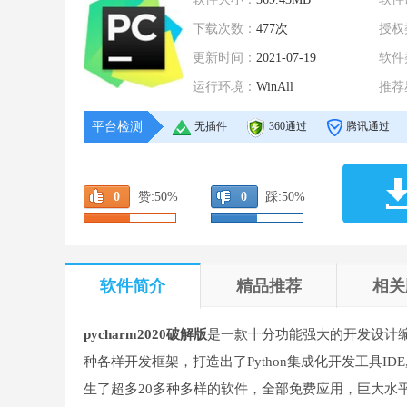
下载次数：
477次
授权
更新时间：
2021-07-19
软件
运行环境：
WinAll
推荐
平台检测
无插件
360通过
腾讯通过
0
赞:
50%
0
踩:
50%
软件简介
精品推荐
相关
pycharm2020破解版
是一款十分功能强大的开发设计编
种各样开发框架，打造出了Python集成化开发工具ID
生了超多20多种多样的软件，全部免费应用，巨大水