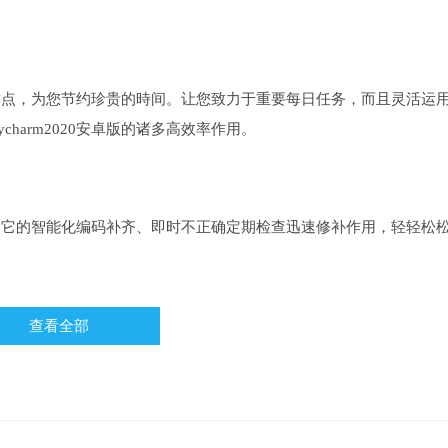
作中关键点，为您节约珍贵的時间。让您致力于重要每日任务，而且灵活运
harm2020安卓版的诸多高效率作用。
向。借助它的智能化编码补齐、即时不正确定期检查迅速修补作用，轻轻松
查看全部
8查验、检测功能、智能化重新构建和很多查验作用协助您操纵品质。