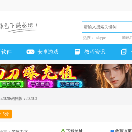
热搜：
skype
腾讯T
卓软件
安卓游戏
教程资讯
rm2020破解版 v2020.3
：
5
分
下载地址
收藏该页
语言：
简体中文