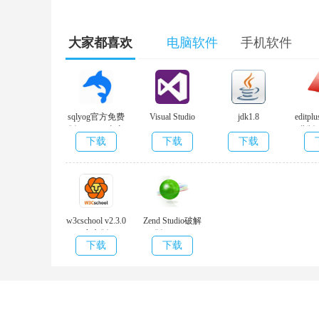
pycharm2020安卓版提供了一个带编号补足，编
大家都喜欢
电脑软件
手机软件
辑，可帮助客户快速更轻松的开展编号工作上。
2、最新项目编码导航条
sqlyog官方免费
Visual Studio
jdk1.8
edit
该IDE可帮助客户立即从一个文本文档导航条至另一
版 v13.1.6 去广
2022 v1.0
费版 v
精运用其提供的快捷键的话甚至能快速。
下载
下载
下载
告版
3、编码分析
客户可运用其编号语法知识，有误亮度高，智能检测
w3cschool v2.3.0
Zend Studio破解
官方版
版 v13.6.1
4、Python重新构建
下载
下载
有着该功效，客户便能在最新项目范围内轻松进行重命名
建。