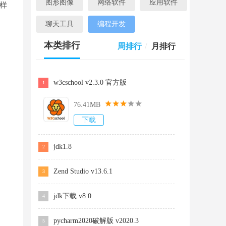
图形图像
网络软件
应用软件
样
聊天工具
编程开发
本类排行
周排行
/
月排行
w3cschool v2.3.0 官方版
1
76.41MB
下载
jdk1.8
2
Zend Studio v13.6.1
3
jdk下载 v8.0
4
pycharm2020破解版 v2020.3
5