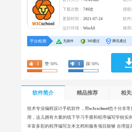
下载次数：
749次
授权
更新时间：
2021-07-24
软件
运行环境：
WinAll
推荐
平台检测
无插件
360通过
腾讯通过
1
赞:
50%
1
踩:
50%
软件简介
精品推荐
相关
技术专业编程设计手机软件，用
w3cschool
也十分非常
用，这儿拥有大量的线下学习手册和程序编写学校实例教
丰富多彩的程序编写文本文档和服务项目能够 合理提高客