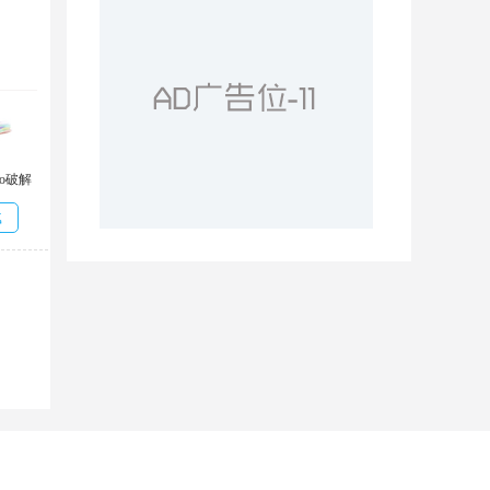
dio破解
6.1
载
是查