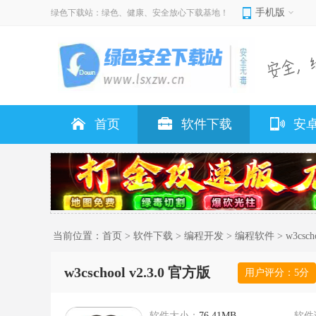
手机版
绿色下载站：绿色、健康、安全放心下载基地！
首页
软件下载
安
当前位置：
首页
>
软件下载
>
编程开发
>
编程软件
> w3csch
w3cschool v2.3.0 官方版
用户评分：
5
分
软件大小：
76.41MB
软件