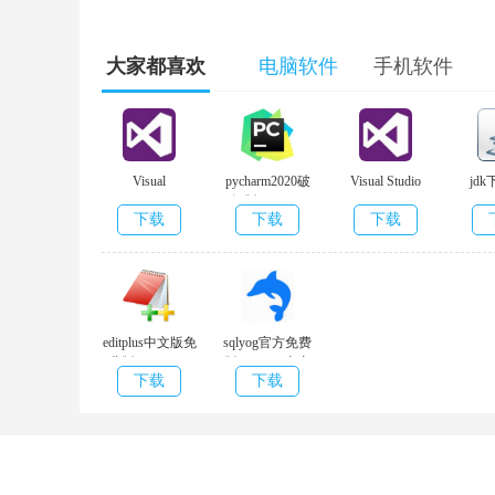
大家都喜欢
电脑软件
手机软件
Visual
pycharm2020破
Visual Studio
jdk
Studio2019
解版 v2020.3
2022 v1.0
下载
下载
下载
v16.10
editplus中文版免
sqlyog官方免费
w3cschool手机软件闪光点：
费版 v5.4.3571
版 v13.1.6 去广
下载
下载
破解版
告版
1、程序编写的语言表达类型许多 ，比如C、PHP、Java、Pyt
2、每日最新动态消息推送，使你立即把握全新IT动
看都能够;