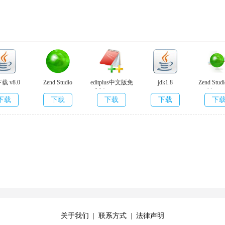
下载 v8.0
Zend Studio
editplus中文版免
jdk1.8
Zend Stu
v13.6.1
费版 v5.4.3571
版 v13.
下载
下载
下载
下载
下
破解版
hon、Sql、Mysql、HTML、CSS、jQuery这些;
态性，80+普遍的计算机语言都能够见到，使你不论是自身学习培训或
关于我们
|
联系方式
|
法律声明