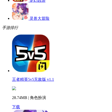
梦幻西游
灵兽大冒险
手游排行
王者精英5v5无敌版 v1.1
28.74MB | 角色扮演
下载