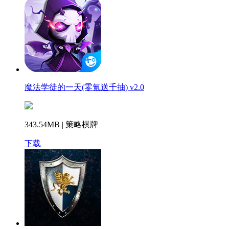
魔法学徒的一天(零氪送千抽) v2.0
343.54MB | 策略棋牌
下载