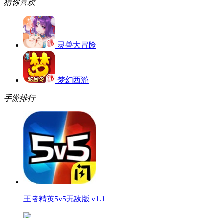
猜你喜欢
灵兽大冒险
梦幻西游
手游排行
王者精英5v5无敌版 v1.1