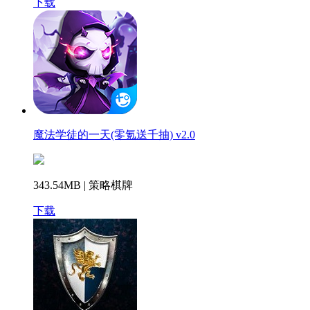
下载
魔法学徒的一天(零氪送千抽) v2.0
343.54MB | 策略棋牌
下载