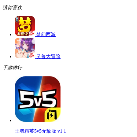
猜你喜欢
梦幻西游
灵兽大冒险
手游排行
王者精英5v5无敌版 v1.1