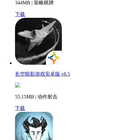
344MB | 策略棋牌
下载
长空暗影游戏安卓版 v8.5
55.15MB | 动作射击
下载