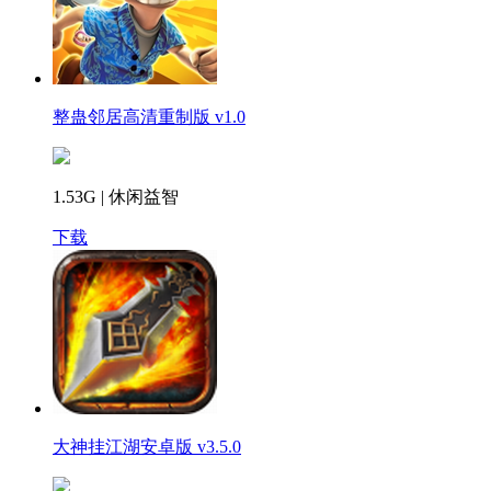
整蛊邻居高清重制版 v1.0
1.53G | 休闲益智
下载
大神挂江湖安卓版 v3.5.0